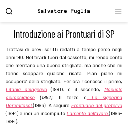
Salvatore Puglia
Search
Menu
Introduzione ai Prontuari di SP
Trattasi di brevi scritti redatti a tempo perso negli
anni ’90. Nel tirarli fuori dal cassetto, mi rendo conto
che meritano una buona strigliata, ma anche che mi
fanno scappare qualche risata. Pian piano mi
occupero’ della strigliata. Per ora riconosco il primo,
Litania dell’ignavo
(1991), e il secondo,
Manuale
dell’accidioso
(1992).
Il terzo è
La signorina
Doremifasol
(1993). A seguire
Prontuario del protervo
(1994) e indi un incompiuto
Lamento dell’avaro
(1993-
1994).