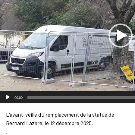
o
P
l
a
y
e
r
00:00
L’avant-veille du remplacement de la statue de
Bernard Lazare, le 12 décembre 2025.
.