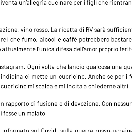
iventa un’allegria cucinare per i figli che rientran
zione, vino rosso. La ricetta di RV sarà sufficie
rei che fumo, alcool e caffè potrebbero bastare
 attualmente l’unica difesa dell’amor proprio ferit
nstagram. Ogni volta che lancio qualcosa una qu
indicina ci mette un cuoricino. Anche se per i
f
uoricino mi scalda e mi incita a chiederne altri.
n rapporto di fusione o di devozione. Con nessu
i fosse un malato.
informato sul Covid, sulla guerra russo-ucraina