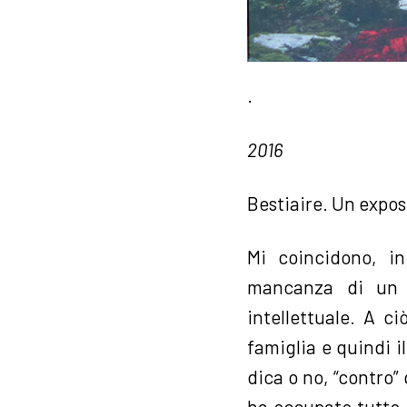
.
2016
Bestiaire. Un expos
Mi coincidono, in
mancanza di un p
intellettuale. A c
famiglia e quindi il
dica o no, “contro”
ha occupato tutto l