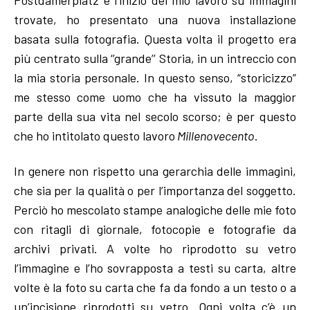
Postdamerplatz e l’inizio del mio lavoro su immagini
trovate, ho presentato una nuova installazione
basata sulla fotografia. Questa volta il progetto era
più centrato sulla ‘’grande’’ Storia, in un intreccio con
la mia storia personale. In questo senso, “storicizzo”
me stesso come uomo che ha vissuto la maggior
parte della sua vita nel secolo scorso; è per questo
che ho intitolato questo lavoro
Millenovecento
.
In genere non rispetto una gerarchia delle immagini,
che sia per la qualità o per l’importanza del soggetto.
Perciò ho mescolato stampe analogiche delle mie foto
con ritagli di giornale, fotocopie e fotografie da
archivi privati. A volte ho riprodotto su vetro
l’immagine e l’ho sovrapposta a testi su carta, altre
volte è la foto su carta che fa da fondo a un testo o a
un’incisione riprodotti su vetro. Ogni volta c’è un