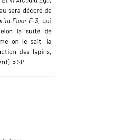
eau sera décoré de
rita Fluor F-3
, qui
selon la suite de
e on le sait, la
ction des lapins,
nt). » SP