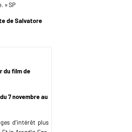
. » SP
xte de Salvatore
r du film de
, du 7 novembre au
ges d’intérêt plus
e
Et in Arcadia Ego
,