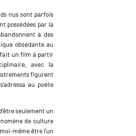
eds nus sont parfois
ont possédées par la
abandonnent à des
sique obsédante au
ait un film à partir
iplinaire, avec la
gistrements figurent
s’adressa au poète
n d’être seulement un
énomène de culture
u moi-même être l’un