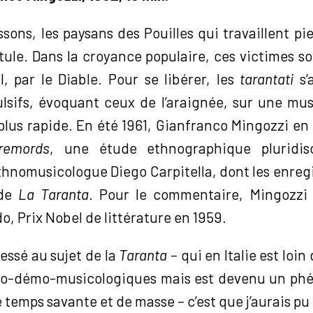
sons, les paysans des Pouilles qui travaillent pi
tule. Dans la croyance populaire, ces victimes s
l, par le Diable. Pour se libérer, les
tarantati
s’
sifs, évoquant ceux de l’araignée, sur une mu
lus rapide. En été 1961, Gianfranco Mingozzi en f
remords
, une étude ethnographique pluridisc
ethnomusicologue Diego Carpitella, dont les enre
 de
La Taranta
. Pour le commentaire, Mingozzi 
, Prix Nobel de littérature en 1959.
ressé au sujet de la
Taranta
– qui en Italie est loi
hno-démo-musicologiques mais est devenu un ph
temps savante et de masse – c’est que j’aurais p