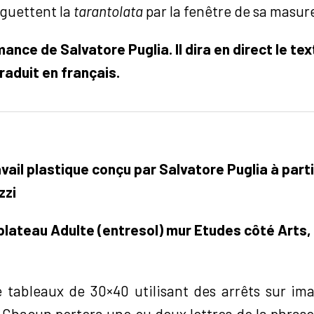
 guettent la
tarantolata
par la fenêtre de sa masure
nce de Salvatore Puglia. Il dira en direct le te
traduit en français.
vail plastique conçu par Salvatore Puglia à parti
zzi
 plateau Adulte (entresol) mur Etudes côté Arts
3
 tableaux de 30×40 utilisant des arrêts sur ima
. Chacun portera une ou deux lettres de la phras