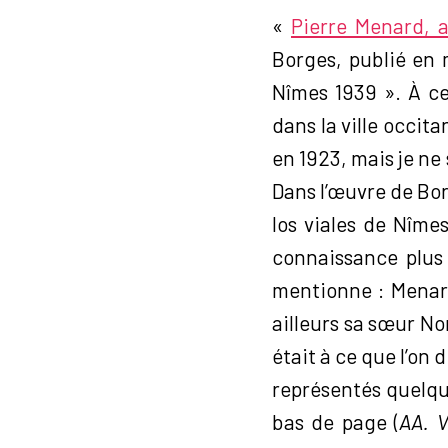
«
Pierre Menard, a
Borges, publié en 
Nîmes 1939 ». À ce
dans la ville occita
en 1923, mais je ne 
Dans l’œuvre de Bor
los viales de Nîme
connaissance plus 
mentionne : Menard
ailleurs sa sœur Nor
était à ce que l’on 
représentés quelqu
bas de page (
AA. V