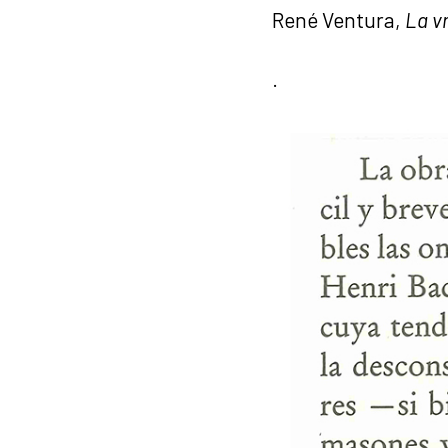
René Ventura,
La v
.