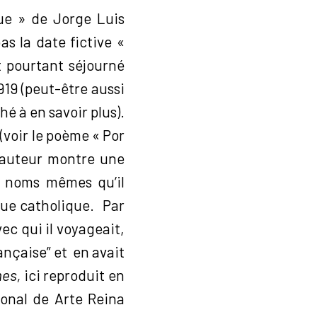
que » de Jorge Luis
s la date fictive «
t pourtant séjourné
1919 (peut-être aussi
hé à en savoir plus).
(voir le poème « Por
l’auteur montre une
es noms mêmes qu’il
que catholique. Par
vec qui il voyageait,
rançaise” et en avait
mes,
ici reproduit en
onal de Arte Reina