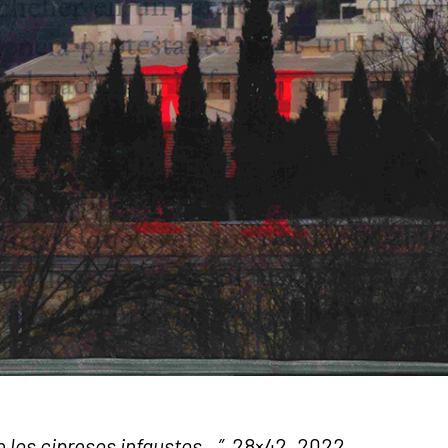
e los cipresos infaustos…”,
28×42, 2022.