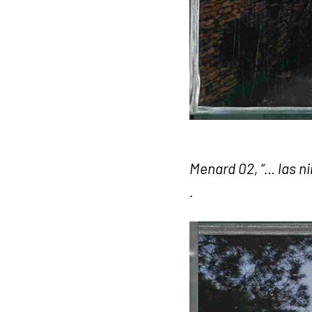
Menard 02, “… las ni
.