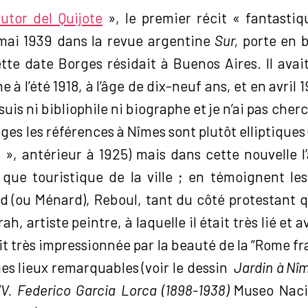
utor del Quijote
», le premier récit « fantasti
mai 1939 dans la revue argentine
Sur,
porte en ba
tte date Borges résidait à Buenos Aires. Il avai
ne à l’été 1918, à l’âge de dix-neuf ans, et en avril 
suis ni bibliophile ni biographe et je n’ai pas cherc
ges les références à Nîmes sont plutôt elliptiques 
s », antérieur à 1925) mais dans cette nouvelle 
que touristique de la ville ; en témoignent l
 (ou Ménard), Reboul, tant du côté protestant 
ah, artiste peintre, à laquelle il était très lié et a
dit très impressionnée par la beauté de la “Rome f
es lieux remarquables (voir le dessin
Jardin à Nî
V. Federico Garcia Lorca (1898-1938)
Museo Naci