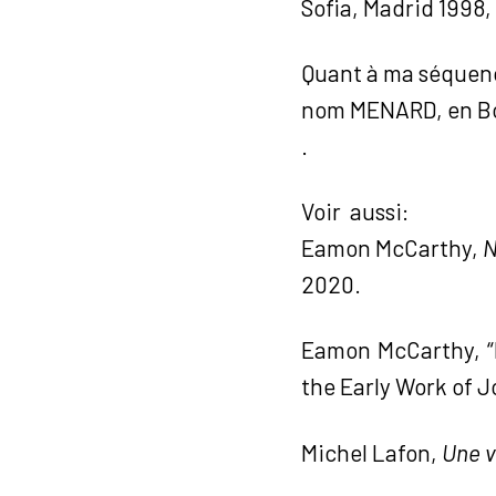
Sofia, Madrid 1998, 
Quant à ma séquence
nom MENARD, en Bo
.
Voir aussi:
Eamon McCarthy,
N
2020.
Eamon McCarthy, “E
the Early Work of 
Michel Lafon,
Une v