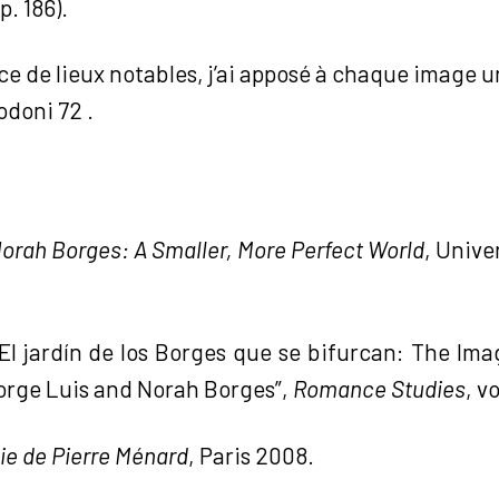
p. 186).
 de lieux notables, j’ai apposé à chaque image un
doni 72 .
orah Borges: A Smaller, More Perfect World
, Unive
l jardín de los Borges que se bifurcan: The Ima
Jorge Luis and Norah Borges”,
Romance Studies
, v
ie de Pierre Ménard
, Paris 2008.