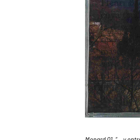
Menard 01, “… y entr