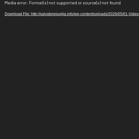
V
Media error: Format(s) not supported or source(s) not found
i
Download File: http://salvatorepuglia.info/wp-content/uploads/2026/05/01-V
d
e
o
P
l
a
y
e
r