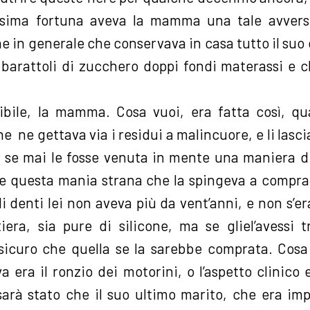
ssima fortuna aveva la mamma una tale avvers
e in generale che conservava in casa tutto il suo 
 barattoli di zucchero doppi fondi materassi e c
ibile, la mamma. Cosa vuoi, era fatta così, qu
e ne gettava via i residui a malincuore, e li lasci
, se mai le fosse venuta in mente una maniera di r
ce questa mania strana che la spingeva a comprar
i denti lei non aveva più da vent’anni, e non s’e
era, sia pure di silicone, ma se gliel’avessi tr
 sicuro che quella se la sarebbe comprata. Cosa 
 era il ronzio dei motorini, o l’aspetto clinico 
 sarà stato che il suo ultimo marito, che era im