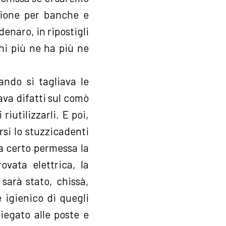
ione per banche e
denaro, in ripostigli
hi più ne ha più ne
ando si tagliava le
ava difatti sul comò
iutilizzarli. E poi,
si lo stuzzicadenti
ra certo permessa la
ovata elettrica, la
sarà stato, chissà,
e igienico di quegli
piegato alle poste e