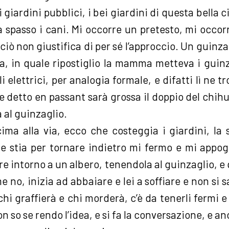
 giardini pubblici, i bei giardini di questa bella ci
 spasso i cani. Mi occorre un pretesto, mi occor
 ciò non giustifica di per sé l’approccio. Un guinza
sa, in quale ripostiglio la mamma metteva i guinz
ili elettrici, per analogia formale, e difatti lì ne t
che detto en passant sarà grossa il doppio del chih
 al guinzaglio.
ima alla via, ecco che costeggia i giardini, la
 stia per tornare indietro mi fermo e mi appogg
are intorno a un albero, tenendola al guinzaglio, e
me no, inizia ad abbaiare e lei a soffiare e non si 
hi graffierà e chi morderà, c’è da tenerli fermi e 
 non so se rendo l’idea, e si fa la conversazione, e a