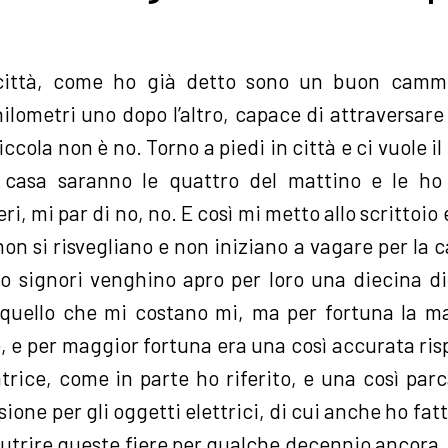
 città, come ho già detto sono un buon cammi
ilometri uno dopo l’altro, capace di attraversare
 piccola non è no. Torno a piedi in città e ci vuole i
 casa saranno le quattro del mattino e le ho
ri, mi par di no, no. E così mi metto allo scrittoio 
 non si risvegliano e non iniziano a vagare per la
 signori venghino apro per loro una diecina di
 quello che mi costano mi, ma per fortuna la 
 e per maggior fortuna era una così accurata ris
rice, come in parte ho riferito, e una così parca
sione per gli oggetti elettrici, di cui anche ho fa
nutrire queste fiere per qualche decennio ancora,