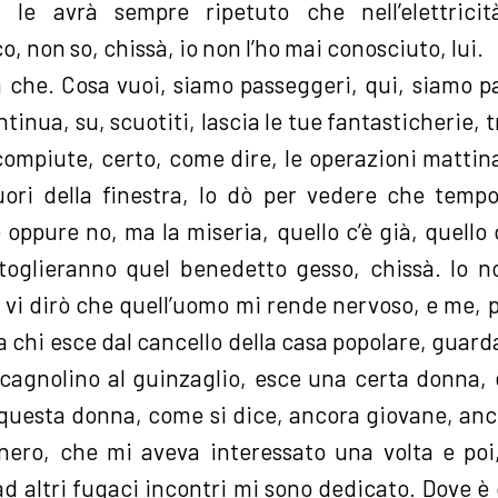
, le avrà sempre ripetuto che nell’elettricit
ico, non so, chissà, io non l’ho mai conosciuto, lui.
ta che. Cosa vuoi, siamo passeggeri, qui, siamo p
tinua, su, scuotiti, lascia le tue fantasticherie, t
compiute, certo, come dire, le operazioni mattina
ori della finestra, lo dò per vedere che tempo
 oppure no, ma la miseria, quello c’è già, quello c
toglieranno quel benedetto gesso, chissà. Io 
 vi dirò che quell’uomo mi rende nervoso, e me, p
 chi esce dal cancello della casa popolare, guarda
 cagnolino al guinzaglio, esce una certa donna, 
, questa donna, come si dice, ancora giovane, anc
nero, che mi aveva interessato una volta e poi
d altri fugaci incontri mi sono dedicato. Dove è