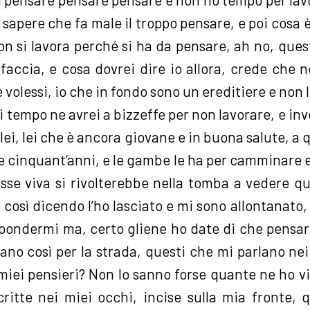
sapere che fa male il troppo pensare, e poi cosa è
on si lavora perché si ha da pensare, ah no, ques
faccia, e cosa dovrei dire io allora, crede che n
 volessi, io che in fondo sono un ereditiere e non 
 tempo ne avrei a bizzeffe per non lavorare, e inv
lei, lei che è ancora giovane e in buona salute, a
e cinquant’anni, e le gambe le ha per camminare e
se viva si rivolterebbe nella tomba a vedere que
e così dicendo l’ho lasciato e mi sono allontanato
ispondermi ma, certo gliene ho date di che pensa
ano così per la strada, questi che mi parlano nei
miei pensieri? Non lo sanno forse quante ne ho v
itte nei miei occhi, incise sulla mia fronte, 