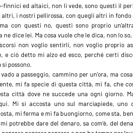
-finnici ed altaici, non li vede, sono questi il peri
altri, i nostri pellirossa, con quegli altri in fondo
 ma con questi no, questi sono proprio un’altr
a ne dice lei. Ma cosa vuole che le dica, non lo so,
scorsi non voglio sentirli, non voglio proprio as
e, e ciò detto mi alzo ed esco, perché certi disc
n si possono.
 vado a passeggio, cammino per un’ora, ma cosa
ente, mi fa specie di questa città, mi fa, che co
uesta città dove ne succede una ogni giorno. M
 qui. Mi si accosta uno sul marciapiede, uno c
costa, mi ferma e mi fa buongiorno, come sta, bene
n mi potrebbe dare del denaro, sa com’è, del den
 pensare pensare pensare e non ho tempo per lavo