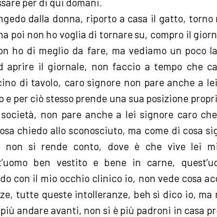
ssare per di qui domani.
edo dalla donna, riporto a casa il gatto, torno n
ma poi non ho voglia di tornare su, compro il gior
on ho di meglio da fare, ma vediamo un poco l
 aprire il giornale, non faccio a tempo che c
icino di tavolo, caro signore non pare anche a l
 e per ciò stesso prende una sua posizione propri
società, non pare anche a lei signore caro che 
i cosa chiedo allo sconosciuto, ma come di cosa 
 non si rende conto, dove è che vive lei mi
st’uomo ben vestito e bene in carne, quest’u
edo con il mio occhio clinico io, non vede cosa ac
ze, tutte queste intolleranze, beh sì dico io, ma 
più andare avanti, non si è più padroni in casa pr