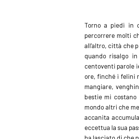
Torno a piedi in
percorrere molti ch
all’altro, città che
quando risalgo in
centoventi parole ie
ore, finché i felini
mangiare, venghino
bestie mi costano
mondo altri che me,
accanita accumulat
eccettua la sua pas
ha lasciato di che 