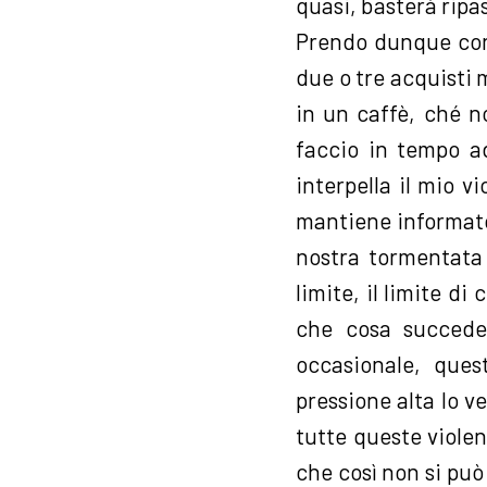
quasi, basterà ripa
Prendo dunque cong
due o tre acquisti 
in un caffè, ché n
faccio in tempo ad
interpella il mio v
mantiene informato
nostra tormentata 
limite, il limite d
che cosa succede
occasionale, que
pressione alta lo v
tutte queste violen
che così non si può 