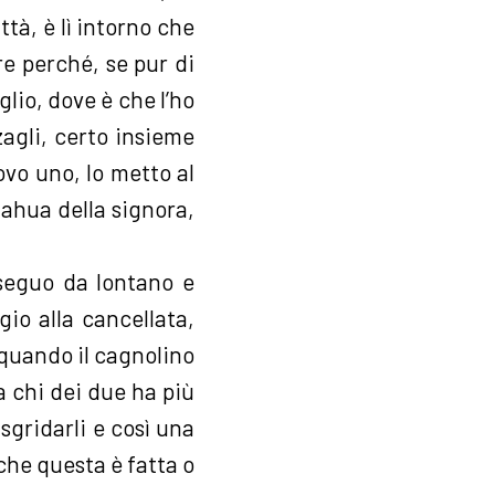
ttà, è lì intorno che
re perché, se pur di
glio, dove è che l’ho
agli, certo insieme
rovo uno, lo metto al
uahua della signora,
 seguo da lontano e
io alla cancellata,
 quando il cagnolino
sa chi dei due ha più
sgridarli e così una
nche questa è fatta o