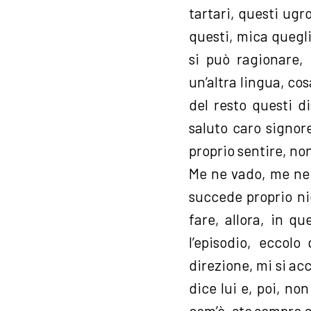
tartari, questi ugro
questi, mica quegli 
si può ragionare,
un’altra lingua, cos
del resto questi di
saluto caro signor
proprio sentire, no
Me ne vado, me ne
succede proprio ni
fare, allora, in q
l’episodio, eccolo
direzione, mi si ac
dice lui e, poi, no
com’è, sto sempre a