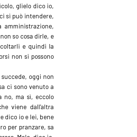
colo, glielo dico io,
 ci si può intendere,
a amministrazione,
 non so cosa dirle, e
coltarli e quindi la
orsi non si possono
 succede, oggi non
sa ci sono venuto a
a no, ma sì, eccolo
he viene dall’altra
 dico io e lei, bene
aro per pranzare, sa
rare. Male, dico io,