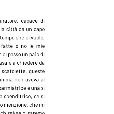
natore, capace di
 la città da un capo
l tempo che ci vuole,
 fatte o no le mie
e ci passo un paio di
 casa e a chiedere da
 scatolette, queste
mamma non aveva al
parmiatrice e una sì
 spenditrice, se si
tto menzione, che mi
 chissà se ci saremo