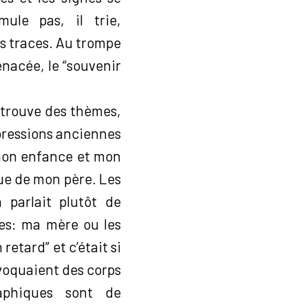
ule pas, il trie,
es traces. Au trompe
menacée, le “souvenir
etrouve des thèmes,
pressions anciennes
 mon enfance et mon
que de mon père. Les
 parlait plutôt de
es: ma mère ou les
retard” et c’était si
voquaient des corps
aphiques sont de