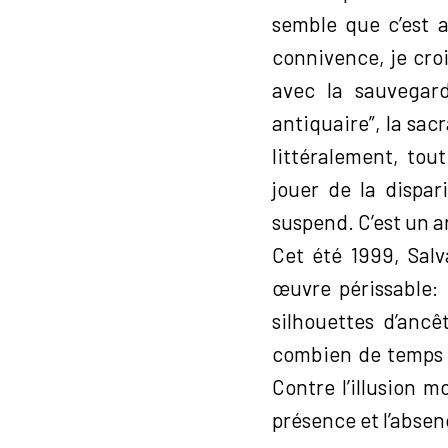
semble que c’est a
connivence, je crois
avec la sauvegard
antiquaire”, la sac
littéralement, tou
jouer de la dispar
suspend. C’est un a
Cet été 1999, Salv
œuvre périssable: 
silhouettes d’ancê
combien de temps el
Contre l’illusion m
présence et l’absenc