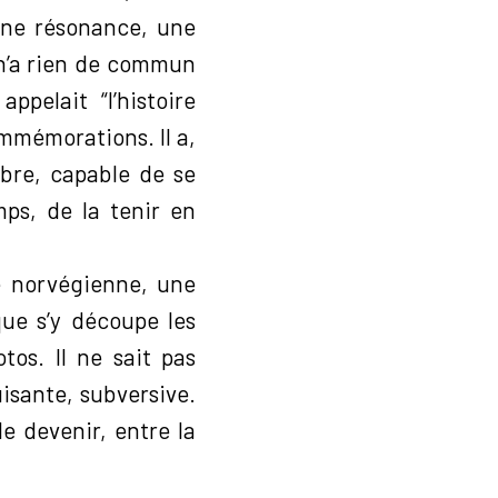
’une résonance, une
d, n’a rien de commun
pelait “l’histoire
ommémorations. Il a,
ibre, capable de se
mps, de la tenir en
ne norvégienne, une
que s’y découpe les
tos. Il ne sait pas
uisante, subversive.
le devenir, entre la