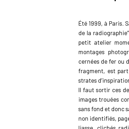
Été 1999, à Paris. S
de la radiographie
petit atelier mom
montages photogr
cernées de fer ou de
fragment, est part
strates d’inspiratio
Il faut sortir ces 
images trouées co
sans fond et donc s
non identifiés, pag
liasse, clichés ra