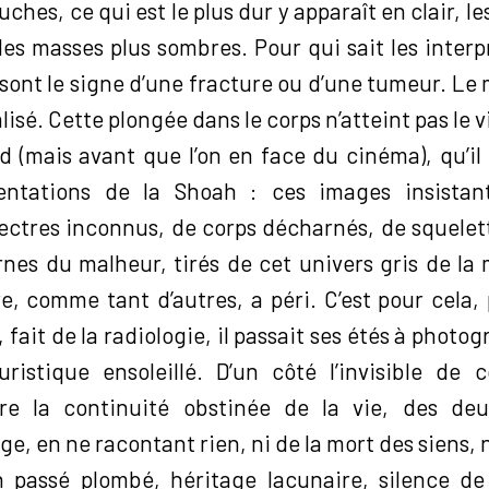
hes, ce qui est le plus dur y apparaît en clair, le
des masses plus sombres. Pour qui sait les interpr
 sont le signe d’une fracture ou d’une tumeur. Le m
sé. Cette plongée dans le corps n’atteint pas le vi
rd (mais avant que l’on en face du cinéma), qu’il
ntations de la Shoah : ces images insistant
ectres inconnus, de corps décharnés, de squele
rnes du malheur, tirés de cet univers gris de la 
e, comme tant d’autres, a péri. C’est pour cela, 
, fait de la radiologie, il passait ses étés à photogr
istique ensoleillé. D’un côté l’invisible de 
tre la continuité obstinée de la vie, des deux
, en ne racontant rien, ni de la mort des siens, n
 passé plombé, héritage lacunaire, silence de