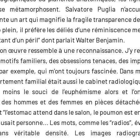
e métamorphosent. Salvatore Puglia n’accum
nte un art qui magnifie la fragile transparence d
p plein, il préfère les déliés d’une réminiscence 
instant d’un péril” dont parlait Walter Benjamin.
on œuvre ressemble à une reconnaissance. J’y r
 motifs familiers, des obsessions tenaces, des im
, par exemple, qui m’ont toujours fascinée. Dans
rtement familial était aussi le cabinet radiologi
t moins le souci de l’euphémisme alors et l’on
nt des hommes et des femmes en pièces détaché
 “l’estomac attend dans le salon, le poumon est en 
musait personne… Les mots, comme les “radios”, é
ans véritable densité. Les images radiogr