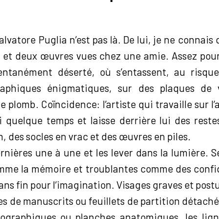
alvatore Puglia n’est pas là. De lui, je ne connais q
” et deux œuvres vues chez une amie. Assez pour
entanément déserté, où s’entassent, au risque
aphiques énigmatiques, sur des plaques de v
 plomb. Coïncidence: l’artiste qui travaille sur l’
i quelque temps et laisse derrière lui des restes
n, des socles en vrac et des œuvres en piles.
dernières une à une et les lever dans la lumière. S
mme la mémoire et troublantes comme des confi
ans fin pour l’imagination. Visages graves et postu
es de manuscrits ou feuillets de partition détachés
diographiques ou planches anatomiques, les lign