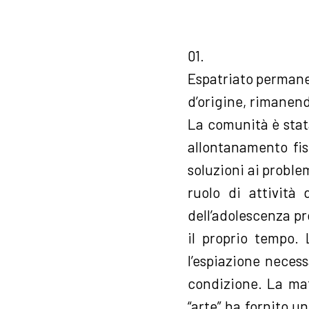
01.
Espatriato permanen
d’origine, rimanen
La comunità è stata
allontanamento fis
soluzioni ai proble
ruolo di attività 
dell’adolescenza p
il proprio tempo. 
l’espiazione necess
condizione. La ma
“arte” ha fornito u