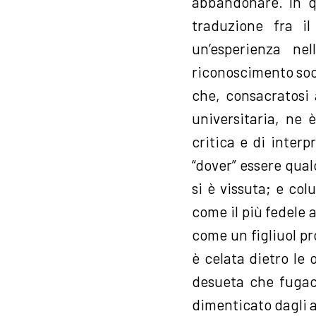
abbandonare. In q
traduzione fra il
un’esperienza ne
riconoscimento socia
che, consacratosi 
universitaria, ne 
critica e di inter
“dover” essere qualc
si è vissuta; e colu
come il più fedele a
come un figliuol pr
è celata dietro le
desueta che fugace
dimenticato dagli al