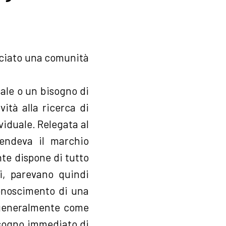
asciato una comunità
cale o un bisogno di
ità alla ricerca di
viduale. Relegata al
prendeva il marchio
te dispone di tutto
li, parevano quindi
iconoscimento di una
 generalmente come
bisogno immediato di