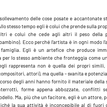
 sollevamento delle cose posate e accantonate sta
llo stesso tempo egli è colui che prende sulla pro
altri e colui che cede agli altri il peso della 
bambino). Ecco perché l’artista è in ogni modo l’a
la famiglia. Egli è un artefice che produce im
a per lo stesso ambiente che fronteggia come un
li rappresenta non è quella dei propri simili, 
 compositori, attori), ma quella – svanita e potenzi
 corso degli anni hanno fornito il materiale dell
interrotti, forme appena abbozzate, conflitti 
odello. Ma, più che un facitore, egli è un attore, 
ché la sua attività è inconcepibile al di fuori 