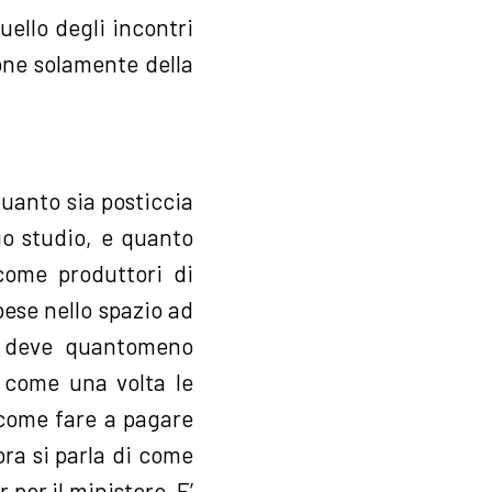
uello degli incontri
one solamente della
quanto sia posticcia
suo studio, e quanto
 come produttori di
ese nello spazio ad
a deve quantomeno
ì come una volta le
, come fare a pagare
 ora si parla di come
per il ministero. E’