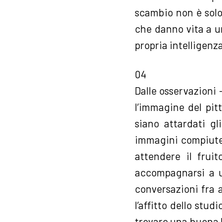
scambio non è solo 
che danno vita a u
propria intelligenz
04
Dalle osservazioni 
l’immagine del pitt
siano attardati gl
immagini compiute,
attendere il fru
accompagnarsi a un
conversazioni fra a
l’affitto dello stud
trovare una buona b