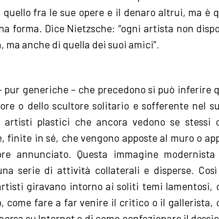
quello fra le sue opere e il denaro altrui, ma è q
na forma. Dice Nietzsche: “ogni artista non disp
a, ma anche di quella dei suoi amici”.
– pur generiche – che precedono si può inferire 
ore o dello scultore solitario e sofferente nel 
i artisti plastici che ancora vedono se stessi
 finite in sé, che vengono apposte al muro o app
itore annunciato. Questa immagine modernist
a serie di attività collaterali e disperse. Cos
rtisti giravano intorno ai soliti temi lamentosi
io, come fare a far venire il critico o il gallerista,
orsa su Internet e di come confezionare il dossier 