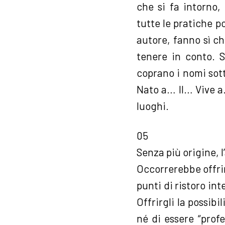
che si fa intorno,
tutte le pratiche p
autore, fanno sì c
tenere in conto. S
coprano i nomi sotto
Nato a… Il… Vive a
luoghi.
05
Senza più origine, l
Occorrerebbe offrir
punti di ristoro int
Offrirgli la possib
né di essere “prof