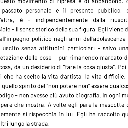
uesto movimento di ripresa e di abbandono, di
 passato personale e il presente pubblico, 
ll’altra, è – indipendentemente dalla riusci
le – il senso storico della sua figura. Egli viene
all’impegno politico negli anni dell’adolescenza
è uscito senza attitudini particolari – salvo un
pretazione delle cose – pur rimanendo marcato 
osa, da un desiderio di “fare la cosa giusta”. Poi 
i che ha scelto la vita d’artista, la vita difficile
 quello spirito del “non potere non” essere qualco
odigo – non avesse più avuto biografia. In ogni m
 opere che mostra. A volte egli pare la mascotte
mente si rispecchia in lui. Egli ha raccolto q
tri lungo la strada.