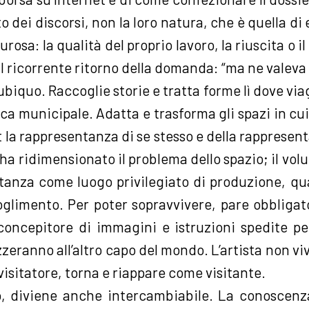
 dei discorsi, non la loro natura, che è quella di
osa: la qualità del proprio lavoro, la riuscita o il
 il ricorrente ritorno della domanda: “ma ne valeva
ubiquo. Raccoglie storie e tratta forme lì dove vi
ca municipale. Adatta e trasforma gli spazi in cui 
et la rappresentanza di se stesso e della rappresen
ha ridimensionato il problema dello spazio; il vol
tanza come luogo privilegiato di produzione, q
oglimento. Per poter sopravvivere, pare obbligato
n concepitore di immagini e istruzioni spedite p
zzeranno all’altro capo del mondo. L’artista non viv
visitatore, torna e riappare come visitante.
, diviene anche intercambiabile. La conoscenza