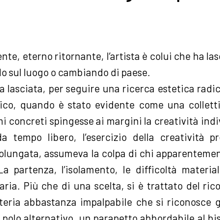
te, eterno ritornante, l’artista è colui che ha l
do sul luogo o cambiando di paese.
 lasciata, per seguire una ricerca estetica radi
ico, quando è stato evidente come una collettiv
mi concreti spingesse ai margini la creatività indi
da tempo libero, l’esercizio della creatività 
rolungata, assumeva la colpa di chi apparentemen
La partenza, l’isolamento, le difficoltà materia
aria. Più che di una scelta, si è trattato del r
teria abbastanza impalpabile che si riconosce
n polo alternativo, un parapetto abbordabile al 