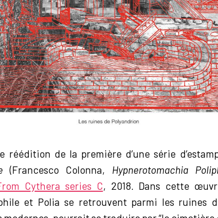
e réédition de la première d’une série d’estamp
e
(Francesco Colonna,
Hypnerotomachia Poliph
From Cythera series C
, 2018. Dans cette œuv
phile et Polia se retrouvent parmi les ruines 
s modernes, pourrait se traduire par “le cimetière