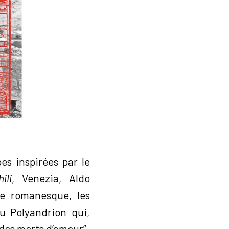
es inspirées par le
ili
, Venezia, Aldo
re romanesque, les
du Polyandrion qui,
 des morts d’amour”.