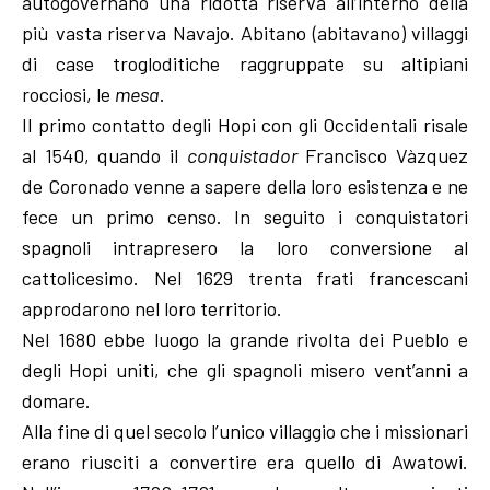
autogovernano una ridotta riserva all’interno della
più vasta riserva Navajo. Abitano (abitavano) villaggi
di case trogloditiche raggruppate su altipiani
rocciosi, le
mesa
.
Il primo contatto degli Hopi con gli Occidentali risale
al 1540, quando il
conquistador
Francisco Vàzquez
de Coronado venne a sapere della loro esistenza e ne
fece un primo censo. In seguito i conquistatori
spagnoli intrapresero la loro conversione al
cattolicesimo. Nel 1629 trenta frati francescani
approdarono nel loro territorio.
Nel 1680 ebbe luogo la grande rivolta dei Pueblo e
degli Hopi uniti, che gli spagnoli misero vent’anni a
domare.
Alla fine di quel secolo l’unico villaggio che i missionari
erano riusciti a convertire era quello di Awatowi.