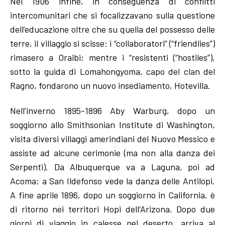
Nel 1906 infine, in conseguenza di conflitti
intercomunitari che si focalizzavano sulla questione
dell’educazione oltre che su quella del possesso delle
terre, il villaggio si scisse: i “collaboratori” (“friendlies”)
rimasero a Oraibi; mentre i “resistenti (“hostiles”),
sotto la guida di Lomahongyoma, capo del clan del
Ragno, fondarono un nuovo insediamento, Hotevilla.
Nell’inverno 1895-1896 Aby Warburg, dopo un
soggiorno allo Smithsonian Institute di Washington,
visita diversi villaggi amerindiani del Nuovo Messico e
assiste ad alcune cerimonie (ma non alla danza dei
Serpenti). Da Albuquerque va a Laguna, poi ad
Acoma; a San Ildefonso vede la danza delle Antilopi.
A fine aprile 1896, dopo un soggiorno in California, è
di ritorno nei territori Hopi dell’Arizona. Dopo due
giorni di viaggio in calesse nel deserto, arriva al