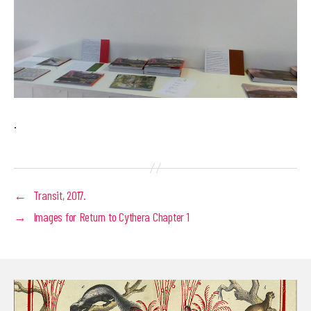
.
←
Transit, 2017.
→
Images for Return to Cythera Chapter 1