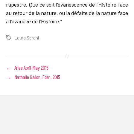
rupestre. Que ce soit l’évanescence de l’Histoire face
au retour de la nature, ou la défaite de la nature face
à l’avancée de l’Histoire.“
Laura Serani
Tags
←
Arles April-May 2015
→
Nathalie Gallon, Eden, 2015
Born in Rome, Italy, in 1953,
Salvatore Puglia
undertook his
academic training in the field of history. After years of
research in that discipline, he began exhibiting his