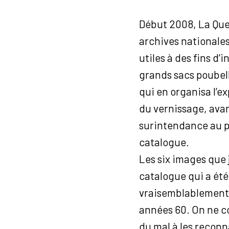
Début 2008, La Ques
archives nationales
utiles à des fins d
grands sacs poubell
qui en organisa l’
du vernissage, avant
surintendance au pa
catalogue.
Les six images que j
catalogue qui a été
vraisemblablement d
années 60. On ne co
du mal à les reconn