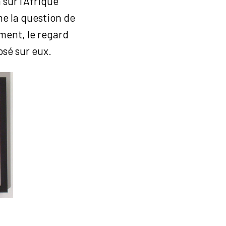
sur l’Afrique
me la question de
ement, le regard
osé sur eux.