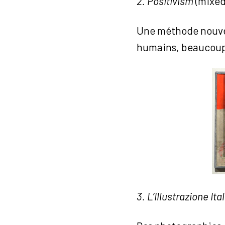
2. Positivism
(mixed
Une méthode nouvel
humains, beaucoup d
3. L’Illustrazione It