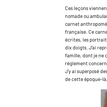
Ces leçons viennen
nomade ou ambulant 
carnet anthropomét
française. Ce carnet
écrites, les portrai
dix doigts. J’ai re
famille, dont je ne 
règlement concernan
J’y ai superposé de
de cette époque-là