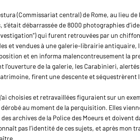
tura (Commissariat central) de Rome, au lieu de 
, s’était débarrassée de 8000 photographies d’ide
’investigation”) qui furent retrouvées par un chiff
es et vendues à une galerie-librairie antiquaire, I
exposition et en informa malencontreusement la pr
 l’ouverture de la galerie, les Carabinieri, alertés
trimoine, firent une descente et séquestrèrent le
’ai choisies et retravaillées figuraient sur un exe
 dérobé au moment de la perquisition. Elles vien
es archives de la Police des Moeurs et doivent da
nnaît pas l’identité de ces sujets, et après mon t
aître.