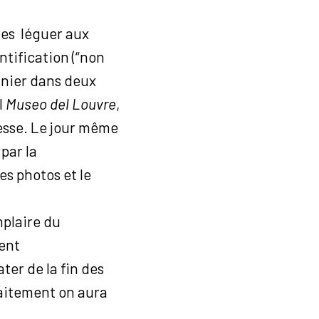
les léguer aux
ntification (“non
onnier dans deux
l
Museo del Louvre
,
esse. Le jour même
 par la
s photos et le
mplaire du
nent
ter de la fin des
raitement on aura