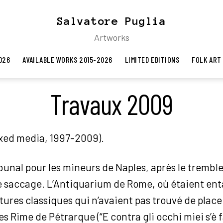
Salvatore Puglia
Artworks
026
AVAILABLE WORKS 2015-2026
LIMITED EDITIONS
FOLK ART
Travaux 2009
xed media, 1997-2009).
bunal pour les mineurs de Naples, après le trembl
e saccage. L’Antiquarium de Rome, où étaient enta
ptures classiques qui n’avaient pas trouvé de plac
s Rime de Pétrarque (“E contra gli occhi miei s’è f