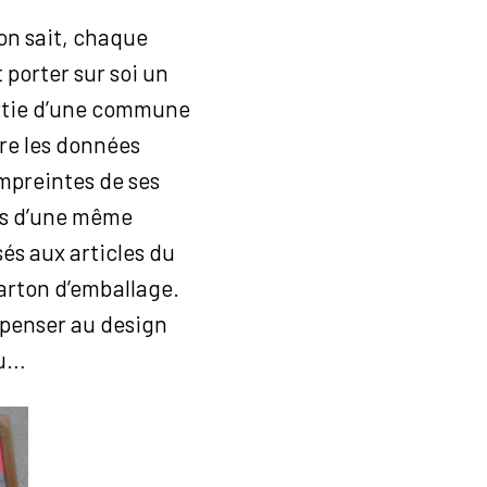
on sait, chaque
porter sur soi un
rtie d’une commune
tre les données
 empreintes de ses
dus d’une même
sés aux articles du
arton d’emballage.
e penser au design
ou…