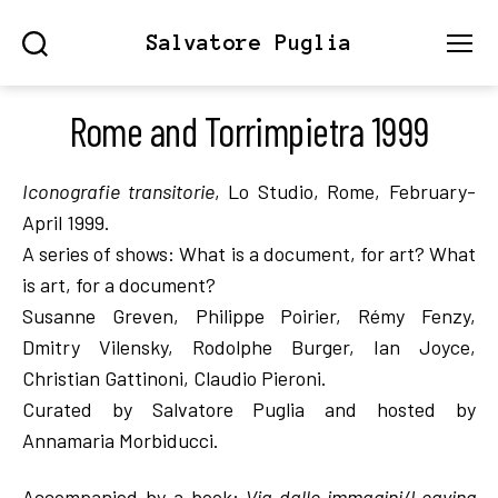
Salvatore Puglia
Search
Menu
Rome and Torrimpietra 1999
Iconografie transitorie
, Lo Studio, Rome, February-
April 1999.
A series of shows: What is a document, for art? What
is art, for a document?
Susanne Greven, Philippe Poirier, Rémy Fenzy,
Dmitry Vilensky, Rodolphe Burger, Ian Joyce,
Christian Gattinoni, Claudio Pieroni.
Curated by Salvatore Puglia and hosted by
Annamaria Morbiducci.
Accompanied by a book:
Via dalle immagini/Leaving