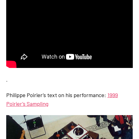
.
Philippe Poirier’s text on his performance:
1999
Poirier’s Sampling