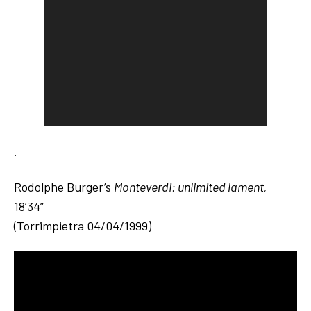
P
l
a
y
e
r
.
Rodolphe Burger’s
Monteverdi: unlimited lament,
18’34”
(Torrimpietra 04/04/1999)