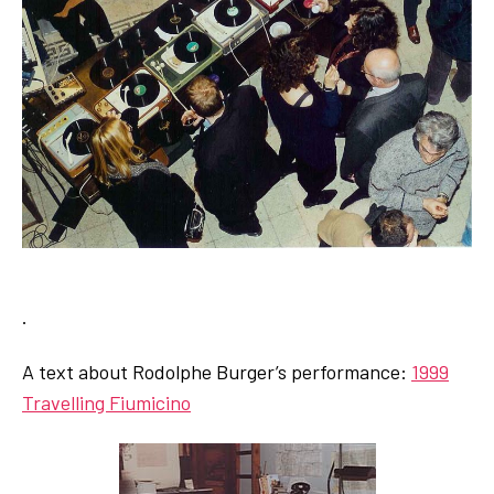
.
A text about Rodolphe Burger’s performance:
1999
Travelling Fiumicino