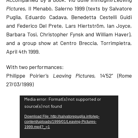
Pictures
, Il Menabò, Salerno 1999 (texts by Salvatore
Puglia, Eduardo Cadava, Benedetta Cestelli Guidi
and Federico Del Prete, Lars Hiertström, Ian Joyce,
Barbara Tosi, Christopher Fynsk and William Haver),
and a group show at Centro Breccia, Torrimpietra,
April 4th 1999.
With two performances:
Philippe Poirier’s
Leaving Pictures,
14’52” (Rome
27/03/1999)
V
Media error: Format(s) not supported or
source(s) not found
i
d
Download File: http://salvatorepuglia.info/wp-
content/uploads/1999/01/Leaving-Pictures-
e
1999.mp4?_=1
o