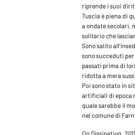
riprende i suoi diri
Tuscia è piena di q
a ondate secolari, m
solitario che lasci
Sono salito all’ins
sono succeduti per 
passati prima di lor
ridotta a mera sussi
Poi sono stato in s
artificiali di epoca
quale sarebbe il mo
nel comune di Farnes
On Dissipation, 201