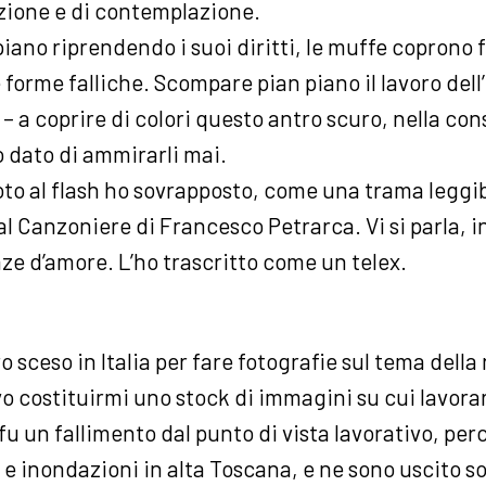
zione e di contemplazione.
iano riprendendo i suoi diritti, le muffe coprono fi
e forme falliche. Scompare pian piano il lavoro del
 – a coprire di colori questo antro scuro, nella c
 dato di ammirarli mai.
foto al flash ho sovrapposto, come una trama leggib
l Canzoniere di Francesco Petrarca. Vi si parla, i
ze d’amore. L’ho trascritto come un telex.
 sceso in Italia per fare fotografie sul tema della
o costituirmi uno stock di immagini su cui lavor
o fu un fallimento dal punto di vista lavorativo, p
 e inondazioni in alta Toscana, e ne sono uscito s