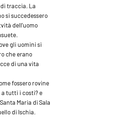
 di traccia. La
ono si succedessero
ttvità dell’uomo
nsuete.
ove gli uomini si
oro che erano
acce di una vita
come fossero rovine
 tutti i costi? e
Santa Maria di Sala
ello di Ischia.