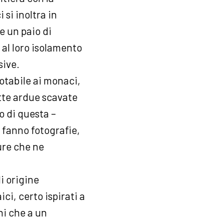
 si inoltra in
 un paio di
 al loro isolamento
sive.
otabile ai monaci,
ette ardue scavate
o di questa –
 fanno fotografie,
ture che ne
i origine
ci, certo ispirati a
ni che a un