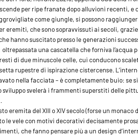
 scende per ripe franate dopo alluvioni recenti, e ci
grovigliate come giungle, si possono raggiungere
er eremiti, che sono sopravvissuti ai secoli, grazie
 che hanno suscitato presso le generazioni succes
oltrepassata una cascatella che forniva l’acqua p
 resti di due minuscole celle, cui conducono scal
setta rupestre di ispirazione cistercense. L’intern
avato nella facciata – è completamente buio: se si
lo sviluppo svelerà i frammenti superstiti delle pit
.
to eremita del XIII o XIV secolo (forse un monaco d
to le vele con motivi decorativi decisamente prosai
imenti, che fanno pensare più a un design d’inter