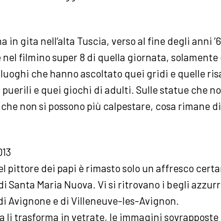
in gita nell’alta Tuscia, verso al fine degli anni ’6
 nel filmino super 8 di quella giornata, solamente
 luoghi che hanno ascoltato quei gridi e quelle ri
 puerili e quei giochi di adulti. Sulle statue che n
i che non si possono più calpestare, cosa rimane d
013
del pittore dei papi è rimasto solo un affresco cer
 di Santa Maria Nuova. Vi si ritrovano i begli azzurr
 di Avignone e di Villeneuve-les-Avignon.
a li trasforma in vetrate, le immagini sovrapposte 