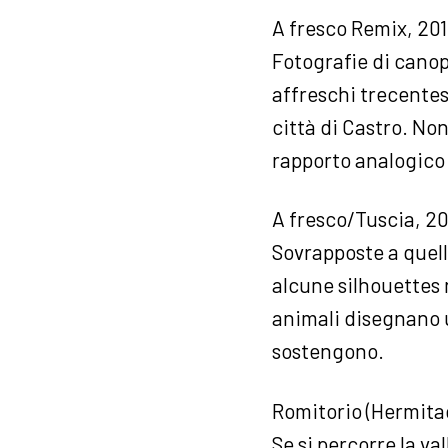
A fresco Remix, 20
Fotografie di canop
affreschi trecentes
città di Castro. Non
rapporto analogico
A fresco/Tuscia, 2
Sovrapposte a quell
alcune silhouettes 
animali disegnano un
sostengono.
Romitorio (Hermitag
Se si percorre la va