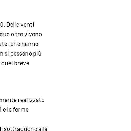
0. Delle venti
 due o tre vivono
sate, che hanno
on si possono più
i quel breve
tamente realizzato
i e le forme
li sottraggono alla