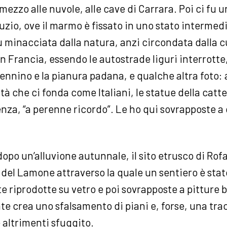
 mezzo alle nuvole, alle cave di Carrara. Poi ci fu 
io, ove il marmo è fissato in uno stato intermedi
 minacciata dalla natura, anzi circondata dalla c
no in Francia, essendo le autostrade liguri interrotte
pennino e la pianura padana, e qualche altra foto:
tà che ci fonda come Italiani, le statue della catte
enza, “a perenne ricordo”. Le ho qui sovrapposte a 
dopo un’alluvione autunnale, il sito etrusco di Rofa
a del Lamone attraverso la quale un sentiero è stat
te riprodotte su vetro e poi sovrapposte a pitture 
ente crea uno sfalsamento di piani e, forse, una tr
e altrimenti sfuggito.