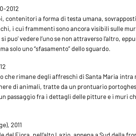
10-2012
i, contenitori a forma di testa umana, sovrapposti
chi, i cui frammenti sono ancora visibili sulle mur
 si puo’ vedere l’uno se non attraverso l’altro, eppu
 ma solo uno “sfasamento” dello sguardo.
012
o che rimane degli affreschi di Santa Maria intra 
nere di animali, tratte da un prontuario portoghese
 passaggio fra i dettagli delle pitture e i muri ch
e), 2011
lle del Fiora, nell’alto Lazio, appena a Sud della fro