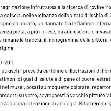
eregrinazione infruttuosa alla ricerca di rovine “
 edicola, nelle vicinanze dell’abitato di Ischia di
gine da un lato, un dannato fra le fiamme infernali
enza pietà, a più riprese, da adolescenti o invasat
a rimane la traccia, il monogramma della pittura, c
origine.
09-2010
etruschi, prese da cartoline e illustrazioni di libri
estimoni di guai di salute e di pene di cuore, estrat
 nei musei, posati su moquette colorate, repertor
iprodotti su vetro, sovrapposti a vecchie pitture “a
 senza alcuna intenzione di analogia. Ritorneremo 