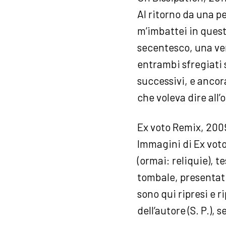
Al ritorno da una p
m’imbattei in questa
secentesco, una ver
entrambi sfregiati s
successivi, e ancor
che voleva dire all’
Ex voto Remix, 20
Immagini di Ex voto 
(ormai: reliquie), t
tombale, presentati
sono qui ripresi e r
dell’autore (S. P.),