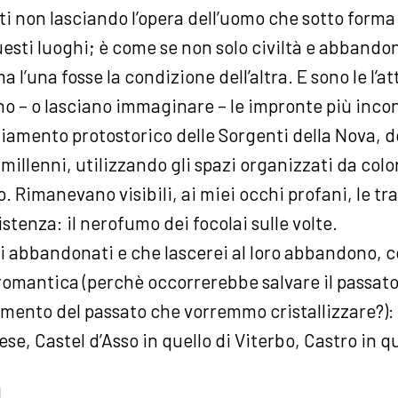
tti non lasciando l’opera dell’uomo che sotto forma
uesti luoghi; è come se non solo civiltà e abband
a l’una fosse la condizione dell’altra. E sono le l’a
ano – o lasciano immaginare – le impronte più inco
ediamento protostorico delle Sorgenti della Nova, d
millenni, utilizzando gli spazi organizzati da col
o. Rimanevano visibili, ai miei occhi profani, le tr
stenza: il nerofumo dei focolai sulle volte.
iti abbandonati e che lascerei al loro abbandono, 
 romantica (perchè occorrerebbe salvare il passato a
mento del passato che vorremmo cristallizzare?): 
e, Castel d’Asso in quello di Viterbo, Castro in qu
1