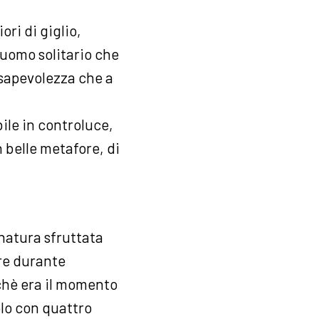
ori di giglio,
l’uomo solitario che
onsapevolezza che a
ile in controluce,
n belle metafore, di
 natura sfruttata
are durante
erchè era il momento
olo con quattro