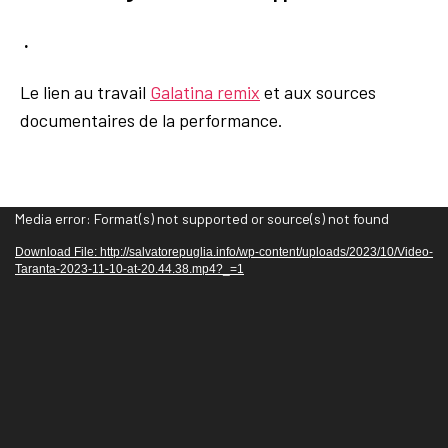
.
Le lien au travail
Galatina remix
et aux sources
documentaires de la performance.
V
Media error: Format(s) not supported or source(s) not found
i
Download File: http://salvatorepuglia.info/wp-content/uploads/2023/10/Video-
d
Taranta-2023-11-10-at-20.44.38.mp4?_=1
e
o
P
l
a
y