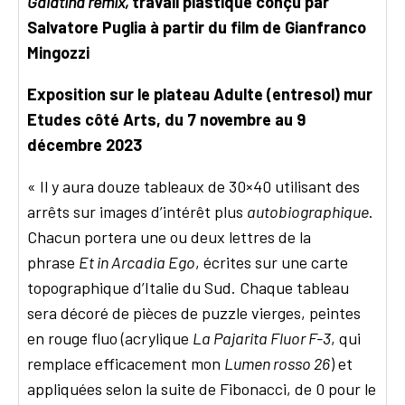
Galatina remix,
travail plastique conçu par
Salvatore Puglia à partir du film de Gianfranco
Mingozzi
Exposition sur le plateau Adulte (entresol) mur
Etudes côté Arts, du 7 novembre au 9
décembre 2023
« Il y aura douze tableaux de 30×40 utilisant des
arrêts sur images d’intérêt plus
autobiographique
.
Chacun portera une ou deux lettres de la
phrase
Et in Arcadia Ego
, écrites sur une carte
topographique d’Italie du Sud. Chaque tableau
sera décoré de pièces de puzzle vierges, peintes
en rouge fluo (acrylique
La Pajarita Fluor F-3
, qui
remplace efficacement mon
Lumen rosso 26
) et
appliquées selon la suite de Fibonacci, de 0 pour le